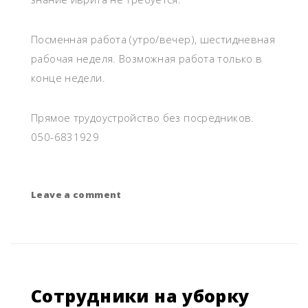
Посменная работа (утро/вечер), шестидневная
рабочая неделя. Возможная работа только в
конце недели.
Прямое трудоустройство без посредников.
050-6831929
Leave a comment
on
Сотрудники
деликатесного
отдела
в
супермаркет
Сотрудники на уборку