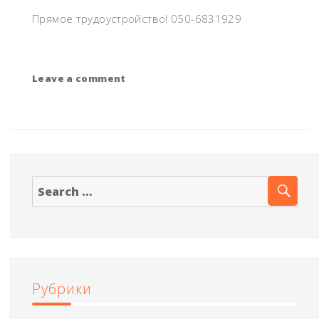
Прямое трудоустройство! 050-6831929
Leave a comment
on
Мясники
с
опытом
SE
Search
for:
Рубрики