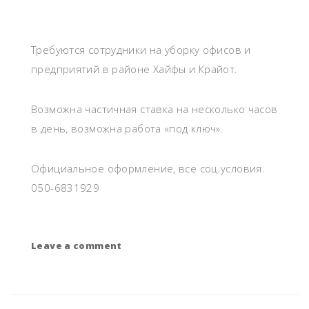
Требуются сотрудники на уборку офисов и
предприятий в районе Хайфы и Крайот.
Возможна частичная ставка на несколько часов
в день, возможна работа «под ключ».
Официальное оформление, все соц.условия.
050-6831929
Leave a comment
on
Сотрудники
на
уборку