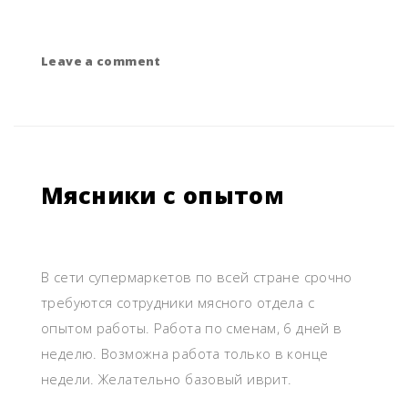
Leave a comment
on
Горничные
в
отели
Мясники с опытом
В сети супермаркетов по всей стране срочно
требуются сотрудники мясного отдела с
опытом работы. Работа по сменам, 6 дней в
неделю. Возможна работа только в конце
недели. Желательно базовый иврит.