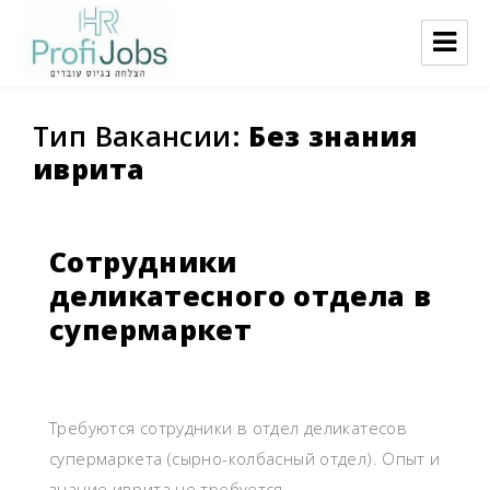
ProfiJobs
Тип Вакансии:
Без знания
иврита
Сотрудники
деликатесного отдела в
супермаркет
Требуются сотрудники в отдел деликатесов
супермаркета (сырно-колбасный отдел). Опыт и
знание иврита не требуется.