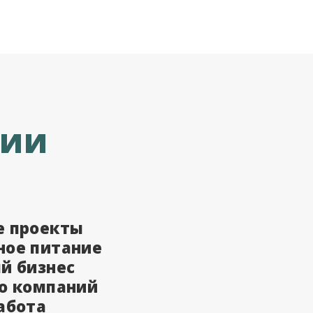
ции
е проекты
ое питание
й бизнес
о компаний
абота