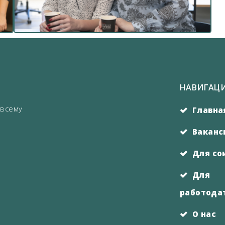
НАВИГАЦ
 всему
Главна
Ваканс
Для со
Для
работода
О нас