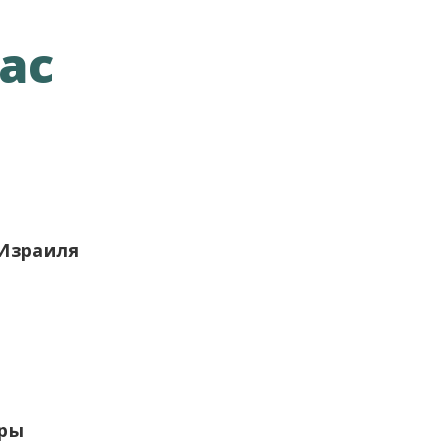
ас
 Израиля
еры