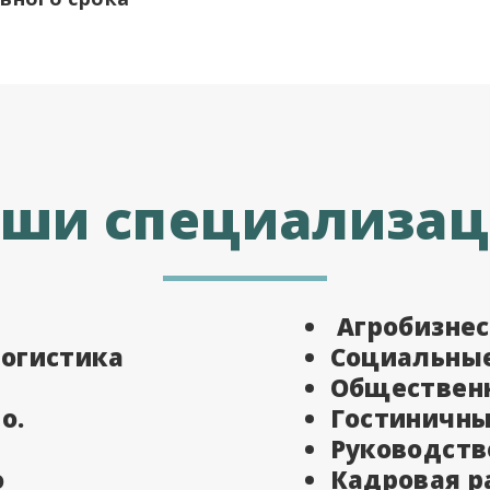
ши специализа
Агробизнес
логистика
Социальны
Общественн
о.
Гостиничны
Руководств
о
Кадровая р