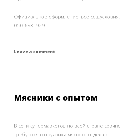
Официальное оформление, все соц.условия.
050-6831929
Leave a comment
on
Сотрудники
на
уборку
Мясники с опытом
В сети супермаркетов по всей стране срочно
требуются сотрудники мясного отдела с