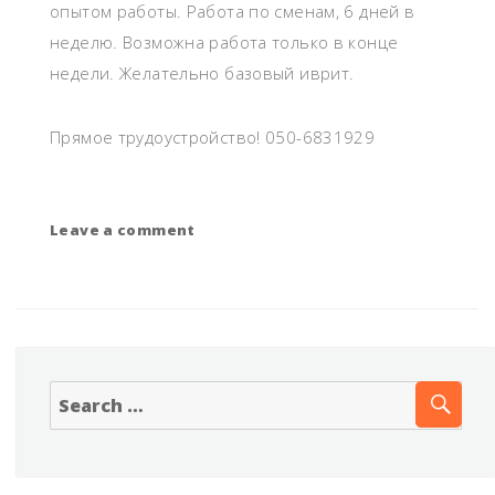
опытом работы. Работа по сменам, 6 дней в
неделю. Возможна работа только в конце
недели. Желательно базовый иврит.
Прямое трудоустройство! 050-6831929
Leave a comment
on
Мясники
с
опытом
SE
Search
for: